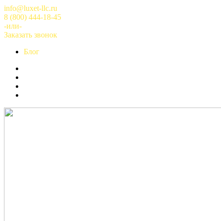
Перейти
info@luxet-llc.ru
к
8 (800) 444-18-45
содержимому
-или-
Заказать звонок
Блог