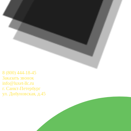
8 (800) 444-18-45
Заказать звонок
info@luxet-llc.ru
г. Санкт-Петербург
ул. Дибуновская, д.45