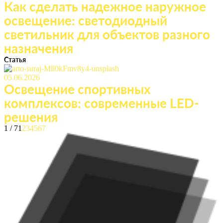
Как сделать надежное наружное
освещение: светодиодный
светильник для объектов разного
назначения
Статья
05.06.2026
Освещение спортивных
комплексов: современные LED-
решения
1 / 7
1
2
3
4
5
6
7