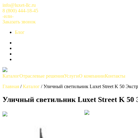
Перейти
info@luxet-llc.ru
к
8 (800) 444-18-45
содержимому
-или-
Заказать звонок
Блог
Каталог
Отраслевые решения
Услуги
О компании
Контакты
Главная
/
Каталог
/
Уличный светильник Luxet Street K 50 Экст
Уличный светильник Luxet Street K 50 