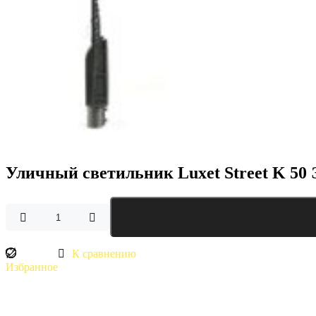
Уличный светильник Luxet Street K 50 
Количество
товара
Уличный
К сравнению
светильник
Luxet
Избранное
Street
K
50