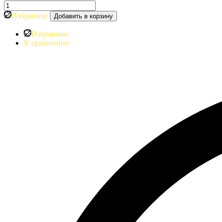
Количество
товара
Избранное
Добавить в корзину
Уличный
светильник
Избранное
Luxet
К сравнению
Street
3
100
Эко
CRI70
3000К
120°