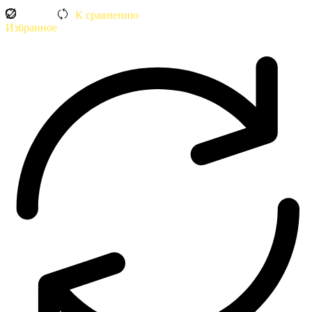
Прожектор
Luxet
К сравнению
Globe
Избранное
S
40-
3K-
PL