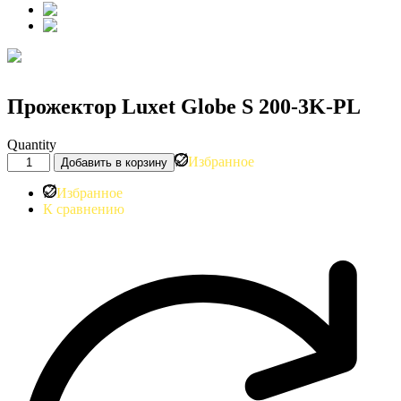
Прожектор Luxet Globe S 200-3K-PL
Quantity
Количество
Избранное
Добавить в корзину
товара
Прожектор
Избранное
Luxet
К сравнению
Globe
S
200-
3K-
PL