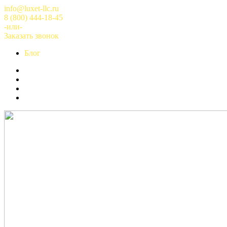
Перейти
info@luxet-llc.ru
к
8 (800) 444-18-45
содержимому
-или-
Заказать звонок
Блог