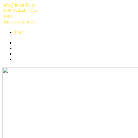
Перейти
info@luxet-llc.ru
к
8 (800) 444-18-45
содержимому
-или-
Заказать звонок
Блог